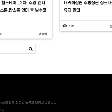
 힐스테이트2차. 주앙 엔지
대리석상판 주방상판 싱크대
스톤,칸스톤 연마 후 발수코
유지 관리
3111
011
엠뉴텍
.com와 함께 최선의 노력을 다하고 있습니다
01호