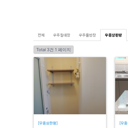
전체
우주칠대장
우주줄반장
우중상판왕
Total 3건
1 페이지
[우중상판왕]
[우중