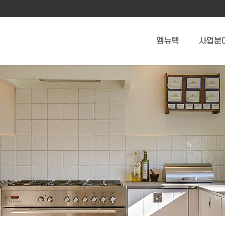
엠뉴텍
사업분