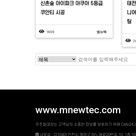
신촌숲 아이파크 아쿠아 5등급
태전
쿠안티 시공
니어
팅
1609
엠뉴텍
2
www.mnewtec.com
우주칠대장는 고객님의 소중한 정보를 보호하기 위해 Cafe24
사무실 : (21040) 인천시 계양구 하느재로20번길 10, 1층 1