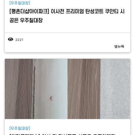
[우주칠대장]
[평촌더샵아이파크] 이사전 프리미엄 탄성코트 쿠안티 시
공은 우주칠대장
2221
엠뉴텍
[우주칠대장]