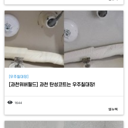
[우주칠대장]
[과천위버필드] 과천 탄성코트는 우주칠대장!
1644
엠뉴텍