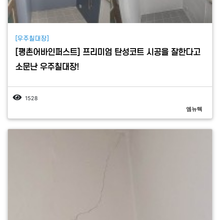
[우주칠대장]
[평촌어바인퍼스트] 프리미엄 탄성코트 시공을 잘한다고
소문난 우주칠대장!
1528
엠뉴텍