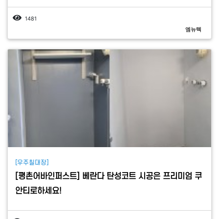
1481
엠뉴텍
[우주칠대장]
[평촌어바인퍼스트] 베란다 탄성코트 시공은 프리미엄 쿠
안티로하세요!