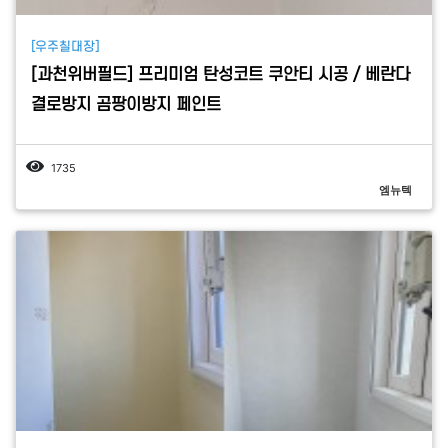
[우주칠대장]
[과천위버필드] 프리미엄 탄성코트 쿠안티 시공 / 베란다
결로방지 곰팡이방지 페인트
1735
엠뉴텍