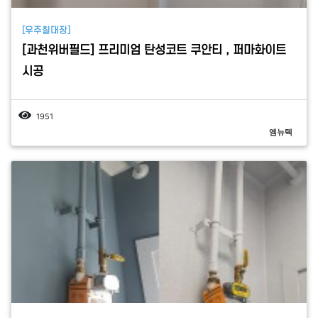
[우주칠대장]
[과천위버필드] 프리미엄 탄성코트 쿠안티 , 퍼마화이트
시공
1951
엠뉴텍