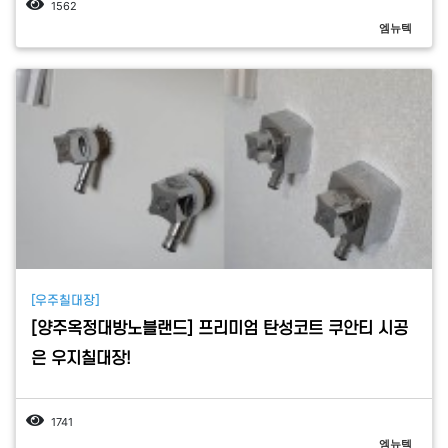
1562
엠뉴텍
[우주칠대장]
[양주옥정대방노블랜드] 프리미엄 탄성코트 쿠안티 시공
은 우지칠대장!
1741
엠뉴텍