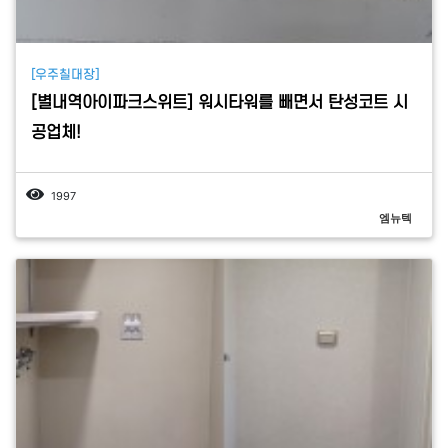
[우주칠대장]
[별내역아이파크스위트] 워시타워를 빼면서 탄성코트 시
공업체!
1997
엠뉴텍