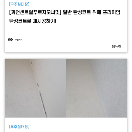
[우주칠대장]
[과천센트럴푸르지오써밋] 일반 탄성코트 위에 프리미엄
탄성코트로 재시공하기!
2095
엠뉴텍
[우주칠대장]