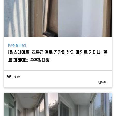
[우주칠대장]
[힐스테이트] 초특급 결로 곰팡이 방지 페인트 가이나! 결
로 피해에는 우주칠대장!
1640
엠뉴텍