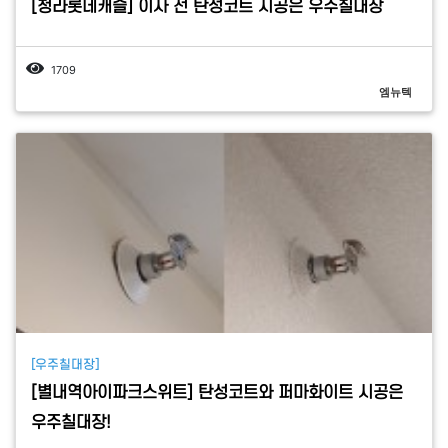
[청라롯데캐슬] 이사 전 탄성코트 시공은 우주칠대장
1709
엠뉴텍
[우주칠대장]
[별내역아이파크스위트] 탄성코트와 퍼마화이트 시공은
우주칠대장!