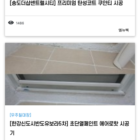
[송도더샵센트럴시티] 프리미엄 탄성코트 쿠안티 시공
1486
엠뉴텍
[우주칠대장]
[한강신도시반도유보라5차] 초단열페인트 에어로핫 시공
기