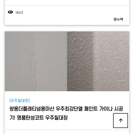
1603
엠뉴텍
[우주칠대장]
쌍용더플래티넘용마산 우주최강단열 페인트 가이나 시공
기! 명품탄성코트 우주칠대장