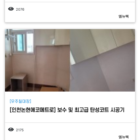
2076
엠뉴텍
[우주칠대장]
[인천논현에코메트로] 보수 및 최고급 탄성코트 시공기
2175
엠뉴텍