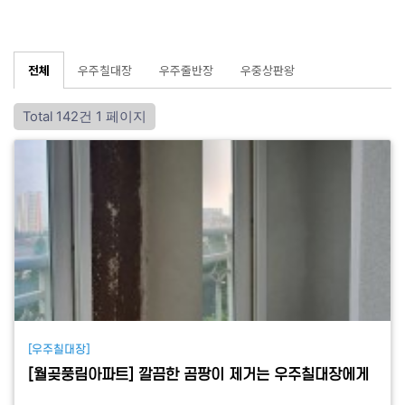
전체
우주칠대장
우주줄반장
우중상판왕
Total 142건
1 페이지
[우주칠대장]
[월곶풍림아파트] 깔끔한 곰팡이 제거는 우주칠대장에게