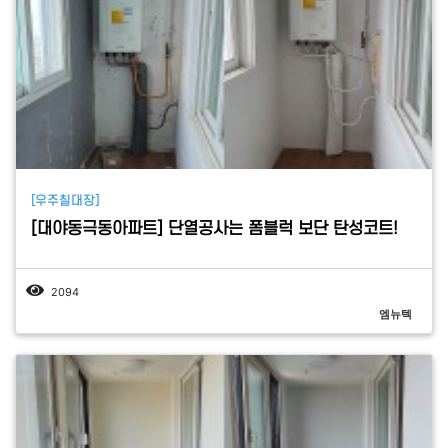
[우주칠대장]
[대야동극동아파트] 단열공사는 폼블럭 보단 탄성코트!
2094
엠뉴텍