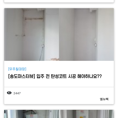
[우주칠대장]
[송도마스터뷰] 입주 전 탄성코트 시공 해야하나요??
2447
엠뉴텍