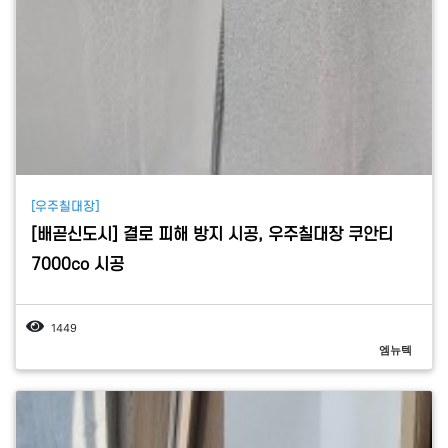
[우주칠대장]
[배곧신도시] 결로 피해 방지 시공, 우주칠대장 쿠안티
7000co 시공
1449
엠뉴텍