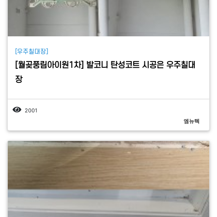
[우주칠대장]
[월곶풍림아이원1차] 발코니 탄성코트 시공은 우주칠대
장
2001
엠뉴텍