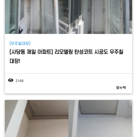
[우주칠대장]
[사당동 제일 아파트] 리모델링 탄성코트 시공도 우주칠
대장!
2148
엠뉴텍