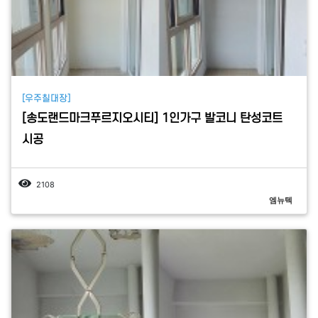
[우주칠대장]
[송도랜드마크푸르지오시티] 1인가구 발코니 탄성코트
시공
2108
엠뉴텍