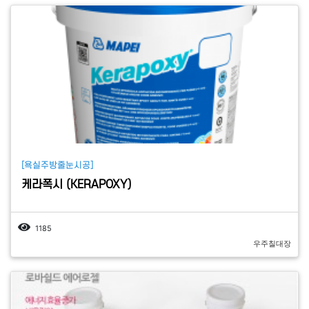
[욕실주방줄눈시공]
케라폭시 (KERAPOXY)
1185
우주칠대장