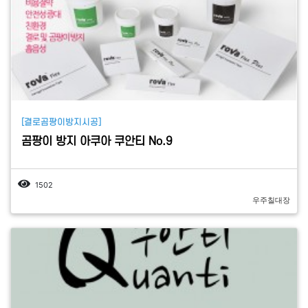
[결로곰팡이방지시공]
곰팡이 방지 아쿠아 쿠안티 No.9
1502
우주칠대장