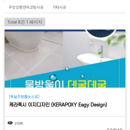
주방상판연마코팅시공
기타시공
Total 8건
1 페이지
[욕실주방줄눈시공]
케라폭시 이지디자인 (KERAPOXY Eagy Design)
2336
우주칠대장