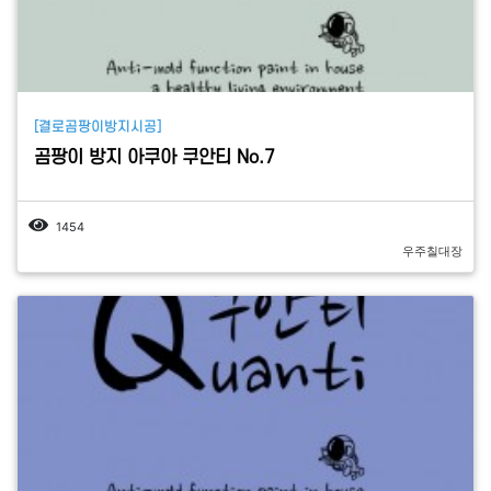
[결로곰팡이방지시공]
곰팡이 방지 아쿠아 쿠안티 No.7
1454
우주칠대장