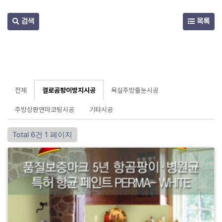
검색
목록
전체
결로곰팡이방지시공
욕실주방줄눈시공
주방상판연마코팅시공
기타시공
Total 6건
1 페이지