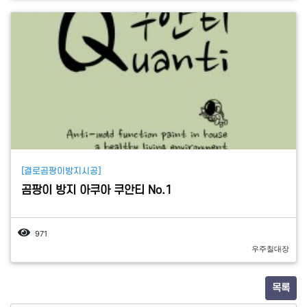
[결로곰팡이방지시공]
곰팡이 방지 아쿠아 쿠안티 No.1
971
우주칠대장
목록