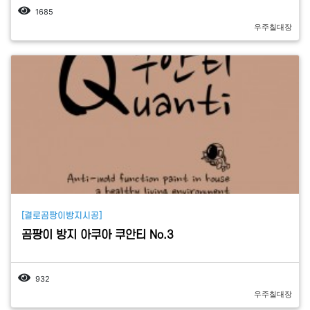
1685
우주칠대장
[결로곰팡이방지시공]
곰팡이 방지 아쿠아 쿠안티 No.3
932
우주칠대장